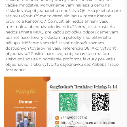
väčšie množstvá. Ponúkneme vám najlepšiu cenu na 
základe vašej objednaného množstva.Q6. Aká je lehota pre 
sériovú výrobu?Sme továreň sídliacu v meste Kanton, 
provincia Kanton.Q7. Čo robiť, ak nedosiahnem vašu 
minimálnu objednávaciu kvantitu?Nemajte starosti. Ak 
nedosiahnete MOQ pre každú položku, odporúčame vám 
pozrieť naše tovary skladom a položky z kolektívneho 
nákupu. Môžeme vám tiež zaslať najnovší zoznam 
dostupných tovarov na vašu referenciu.Q8: Ako vytvoriť 
objednávku?Pošlite nám svoju objednávku e-mailom 
alebo požiadajte o odoslanie proforma faktúry pre vašu 
objednávku, alebo vytvorte objednávku cez Alibaba Trade 
Assurance 