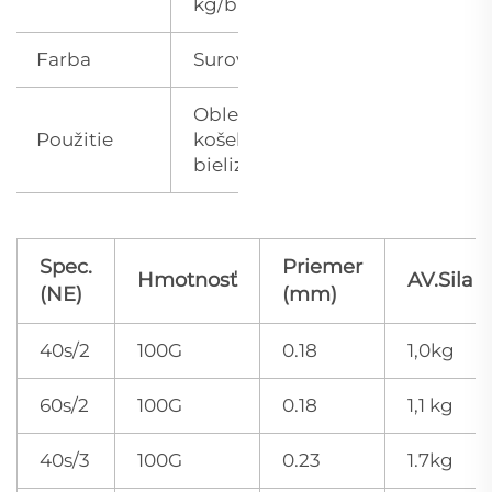
kg/balenie
Farba
Surové biele
Oblečenie,
Použitie
košele,
bielizeň atď.
Spec.
Priemer
Hmotnosť
AV.Sila
(NE)
(mm)
40s/2
100G
0.18
1,0kg
60s/2
100G
0.18
1,1 kg
40s/3
100G
0.23
1.7kg