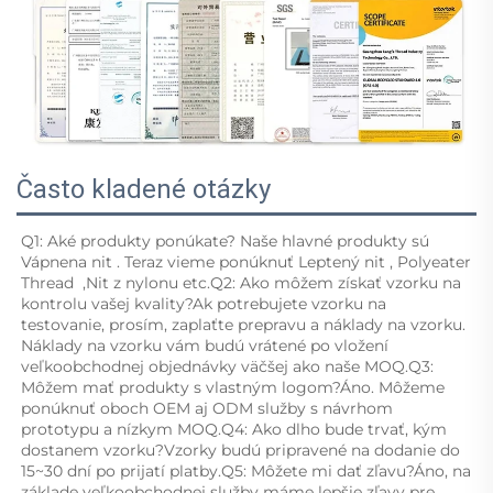
Často kladené otázky
Q1: Aké produkty ponúkate? Naše hlavné produkty sú 
Vápnena nit 
. Teraz vieme ponúknuť 
Leptený nit 
, 
Polyeater 
Thread 
 ,
Nit z nylonu 
etc.Q2: Ako môžem získať vzorku na 
kontrolu vašej kvality?Ak potrebujete vzorku na 
testovanie, prosím, zaplaťte prepravu a náklady na vzorku. 
Náklady na vzorku vám budú vrátené po vložení 
veľkoobchodnej objednávky väčšej ako naše MOQ.Q3: 
Môžem mať produkty s vlastným logom?Áno. Môžeme 
ponúknuť oboch OEM aj ODM služby s návrhom 
prototypu a nízkym MOQ.Q4: Ako dlho bude trvať, kým 
dostanem vzorku?Vzorky budú pripravené na dodanie do 
15~30 dní po prijatí platby.Q5: Môžete mi dať zľavu?Áno, na 
základe veľkoobchodnej služby máme lepšie zľavy pre 