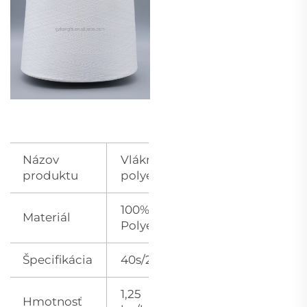
Názov
Vláknina z
produktu
polyestru
100%
Materiál
Polyester
Špecifikácia
40s/2 Tex27
1,25
Hmotnosť