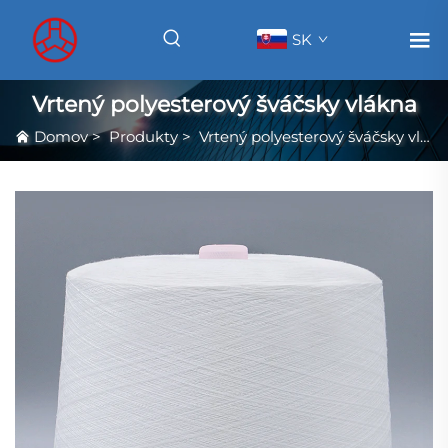
SK
Vrtený polyesterový šváčsky vlákna
Domov
>
Produkty
>
Vrtený polyesterový šváčsky vlákna