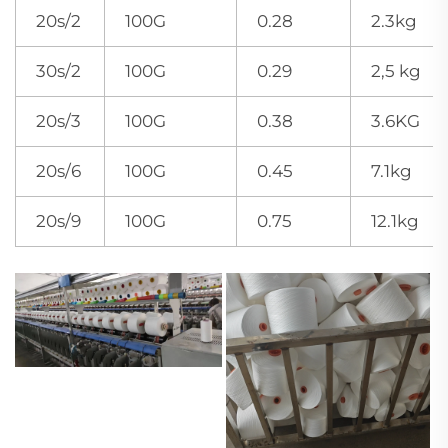
20s/2
100G
0.28
2.3kg
30s/2
100G
0.29
2,5 kg
20s/3
100G
0.38
3.6KG
20s/6
100G
0.45
7.1kg
20s/9
100G
0.75
12.1kg