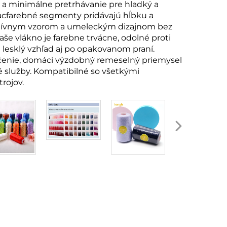
 a minimálne pretrhávanie pre hladký a
acfarebné segmenty pridávajú hĺbku a
tívnym vzorom a umeleckým dizajnom bez
aše vlákno je farebne trvácne, odolné proti
i lesklý vzhľad aj po opakovanom praní.
čenie, domáci výzdobný remeselný priemysel
é služby. Kompatibilné so všetkými
rojov.