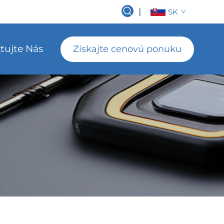
|
SK
tujte Nás
Získajte cenovú ponuku