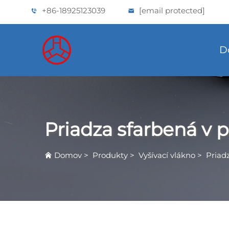
+86-18925123039
[email protected]
D
Priadza sfarbená v p
Domov
>
Produkty
>
Vyšívací vlákno
>
Priadz