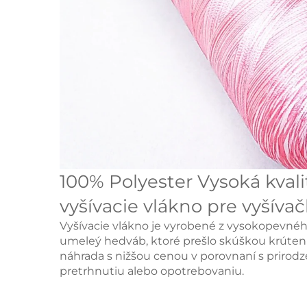
100%
Polyester
Vysoká kvali
vyšívacie vlákno pre vyšíva
Vyšívacie vlákno je vyrobené z vysokopevného
umeleý hedváb, ktoré prešlo skúškou krútenia
náhrada s nižšou cenou v porovnaní s prirod
pretrhnutiu alebo opotrebovaniu.