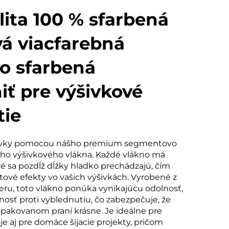
lita 100 % sfarbená
vá viacfarebná
o sfarbená
iť pre výšivkové
tie
ýšivky pomocou nášho premium segmentovo
ho výšivkového vlákna. Každé vlákno má
ré sa pozdĺž dĺžky hladko prechádzajú, čím
tové efekty vo vašich výšivkách. Vyrobené z
eru, toto vlákno ponúka vynikajúcu odolnosť,
nosť proti vyblednutiu, čo zabezpečuje, že
opakovanom praní krásne. Je ideálne pre
e aj pre domáce šijacie projekty, pričom