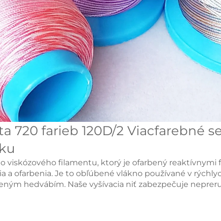
ta 720 farieb 120D/2
Viacfarebné s
čku
 viskózového filamentu, ktorý je ofarbený reaktívnymi f
 a ofarbenia. Je to obľúbené vlákno používané v rýchlyc
zeným hedvábím. Naše vyšívacia niť zabezpečuje nepreru