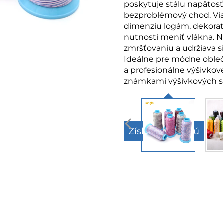
poskytuje stálu napätosť
bezproblémový chod. Vi
dimenziu logám, dekora
nutnosti meniť vlákna. N
zmršťovaniu a udržiava s
Ideálne pre módne oble
a profesionálne výšivkov
známkami výšivkových st
Získajte cenovú
ponuku