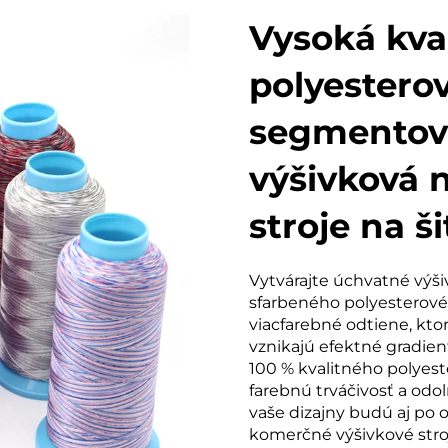
Vysoká kva
polyestero
segmentov
výšivková n
stroje na ši
Vytvárajte úchvatné v
sfarbeného polyesterové
viacfarebné odtiene, kto
vznikajú efektné gradien
100 % kvalitného polyest
farebnú trváčivosť a odol
vaše dizajny budú aj po 
komerčné výšivkové stroj