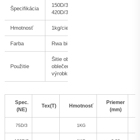
150D/3 210D/3
Špecifikácia
420D/3
Hmotnosť
1kg/cievka
Farba
Rwa biela
Šitie obuvi, gaučov,
Použitie
oblečenia, kôžnych
výrobkov...
Spec.
Priemer
Tex(T)
Hmotnosť
A
(NE)
(mm)
75D/3
1KG