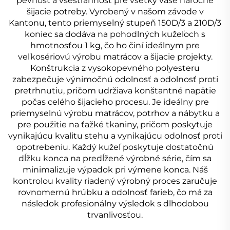
pevnosť a všestrannosť pre všetky vaše náročné
šijacie potreby. Vyrobený v našom závode v
Kantonu, tento priemyselný stupeň 150D/3 a 210D/3
koniec sa dodáva na pohodlných kužeľoch s
hmotnosťou 1 kg, čo ho činí ideálnym pre
veľkosériovú výrobu matrácov a šijacie projekty.
Konštrukcia z vysokopevného polyesteru
zabezpečuje výnimočnú odolnosť a odolnosť proti
pretrhnutiu, pričom udržiava konštantné napätie
počas celého šijacieho procesu. Je ideálny pre
priemyselnú výrobu matrácov, potrhov a nábytku a
pre použitie na ťažké tkaniny, pričom poskytuje
vynikajúcu kvalitu stehu a vynikajúcu odolnosť proti
opotrebeniu. Každý kužeľ poskytuje dostatočnú
dĺžku konca na predĺžené výrobné série, čím sa
minimalizuje výpadok pri výmene konca. Náš
kontrolou kvality riadený výrobný proces zaručuje
rovnomernú hrúbku a odolnosť farieb, čo má za
následok profesionálny výsledok s dlhodobou
trvanlivosťou.