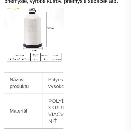
priemysle, výrobe kufrov, priemysle sedacek atď.
Názov
Polyesterová
produktu
vysokopevnostná nit
POLYESTEROVÁ
SKRUTENÁ
Materiál
VIACVLÁKNITÁ
NIŤ