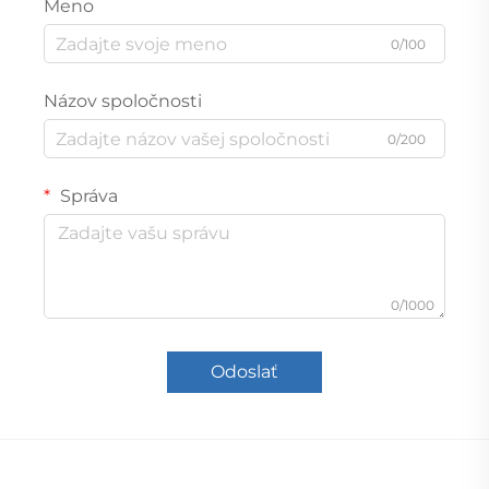
Meno
0/100
Názov spoločnosti
0/200
Správa
0/1000
Odoslať