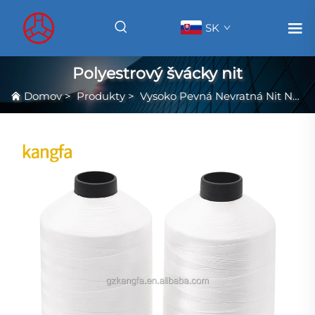
SK
Polyestrový švácky nit
Domov
>
Produkty
>
Vysoko Pevná Nevratná Nit Na Šitie