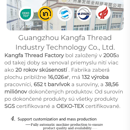
Guangzhou Kangfa Thread
Industry Technology Co., Ltd.
Kangfa Thread Factory
bol založený v
2005
a
od takej doby sa venoval priemyslu nití viac
ako
20 rokov skúseností
. Fabrika zaberá
plochu približne
16,026㎡
, má
132 výroba
pracovníci,
652 t barvívok
a suroviny, a
38,56
miliónov
dokončených produktov. Od surovín
po dokončené produkty sú všetky produkty
SGS
certifikované a
OEKO-TEX
certifikované.