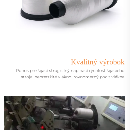
Kvalitný výrobok
Ponos pre šijací stroj, silný napínací rýchlosť šijacieho
stroja, nepretržité vlákno, rovnomerný pocit vlákna