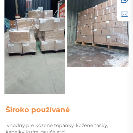
Široko používané   
 vhodný pre kožené topánky, kožené tašky, 
kabelky, kufre, gauče atď. 