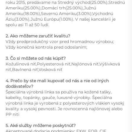
roku 2015, predávame na Stredný východ(25.00%),Strednú 
Ameriku(25.00%),Domáci trh(25.00%),Južnú 
Ameriku(18.00%),Severnú Ameriku(3.00%),Východnú 
Áziu(3.00%),Južnú Európu(1.00%). V našej kancelárii je 
spolu asi 11 až 50 ľudí. 
2. Ako môžeme zaručiť kvalitu?   
Vždy predprodukčný vzor pred hromadnou výrobou;   
Vždy konečná kontrola pred odoslaním;   
3. Čo si môžete od nás kúpiť?   
Kožušinová niť,Polyesterová niť,Najlónová niť,Výšivková 
niť,Bavlnená niť,Vosková niť 
4. Prečo by ste mali kupovať od nás a nie od iných 
dodávateľov?   
Špeciálna výrobná linka sa používa na kožené tašky, 
kabelky, topánky, gauče, luxusné výrobky. Špeciálna 
výrobná linka je vyrobená z polyesterových vlákien vysokj 
kvality a vysokj pevnosti. Je rovnocenná najlónovej alebo 
PP niti 
5. Aké služby môžeme poskytnúť?   
Akceptované dodacie podmienky: EXW, FOB, CIF... 