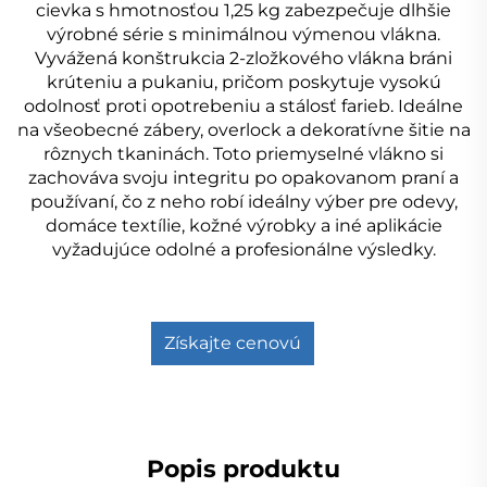
cievka s hmotnosťou 1,25 kg zabezpečuje dlhšie
výrobné série s minimálnou výmenou vlákna.
Vyvážená konštrukcia 2-zložkového vlákna bráni
krúteniu a pukaniu, pričom poskytuje vysokú
odolnosť proti opotrebeniu a stálosť farieb. Ideálne
na všeobecné zábery, overlock a dekoratívne šitie na
rôznych tkaninách. Toto priemyselné vlákno si
zachováva svoju integritu po opakovanom praní a
používaní, čo z neho robí ideálny výber pre odevy,
domáce textílie, kožné výrobky a iné aplikácie
vyžadujúce odolné a profesionálne výsledky.
Získajte cenovú
ponuku
Popis produktu