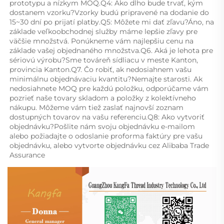
prototypu a nízkym MOQ.Q4: Ako dlho bude trvať, kým 
dostanem vzorku?Vzorky budú pripravené na dodanie do 
15~30 dní po prijatí platby.Q5: Môžete mi dať zľavu?Áno, na 
základe veľkoobchodnej služby máme lepšie zľavy pre 
väčšie množstvá. Ponúkneme vám najlepšiu cenu na 
základe vašej objednaného množstva.Q6. Aká je lehota pre 
sériovú výrobu?Sme továreň sídliacu v meste Kanton, 
provincia Kanton.Q7. Čo robiť, ak nedosiahnem vašu 
minimálnu objednávaciu kvantitu?Nemajte starosti. Ak 
nedosiahnete MOQ pre každú položku, odporúčame vám 
pozrieť naše tovary skladom a položky z kolektívneho 
nákupu. Môžeme vám tiež zaslať najnovší zoznam 
dostupných tovarov na vašu referenciu.Q8: Ako vytvoriť 
objednávku?Pošlite nám svoju objednávku e-mailom 
alebo požiadajte o odoslanie proforma faktúry pre vašu 
objednávku, alebo vytvorte objednávku cez Alibaba Trade 
Assurance 