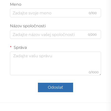
Meno
0/100
Názov spoločnosti
0/200
Správa
0/1000
Odoslať