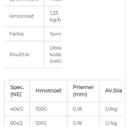
1,25
Hmotnosť
kg/balenie
Farba
Surové biele
Oblečenie,
Použitie
košele,
bielizeň atď.
Spec.
Priemer
Hmotnosť
AV.Sila
(NE)
(mm)
40s/2
100G
0.18
1,0kg
60s/2
100G
0.18
1,1 kg