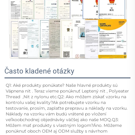
Často kladené otázky
Q1: Aké produkty ponúkate? Naše hlavné produkty sú 
Vápnena nit 
. Teraz vieme ponúknuť 
Leptený nit 
, 
Polyeater 
Thread 
 ,
Nit z nylonu 
etc.Q2: Ako môžem získať vzorku na 
kontrolu vašej kvality?Ak potrebujete vzorku na 
testovanie, prosím, zaplaťte prepravu a náklady na vzorku. 
Náklady na vzorku vám budú vrátené po vložení 
veľkoobchodnej objednávky väčšej ako naše MOQ.Q3: 
Môžem mať produkty s vlastným logom?Áno. Môžeme 
ponúknuť oboch OEM aj ODM služby s návrhom 