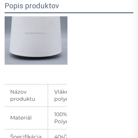
Popis produktov
Názov
Vláknina z
produktu
polyestru
100%
Materiál
Polyester
Špecifikácia
40s/2 Tex27