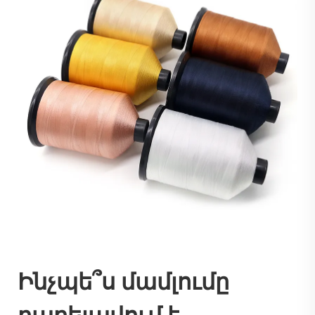
Ինչպե՞ս մամլումը