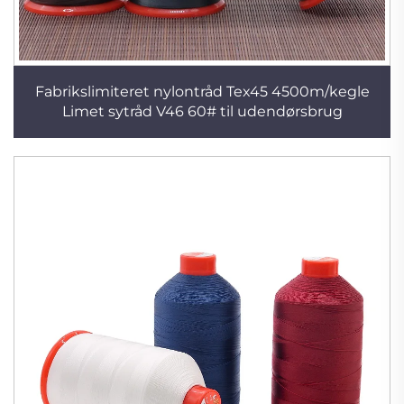
Fabrikslimiteret nylontråd Tex45 4500m/kegle
Limet sytråd V46 60# til udendørsbrug