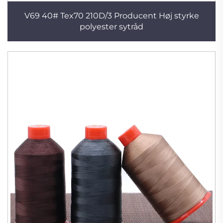
V69 40# Tex70 210D/3 Producent Høj styrke
polyester sytråd