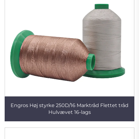
Engros Høj styrke 250D/16 Marktråd Flettet tråd
Hulvævet 16-lags