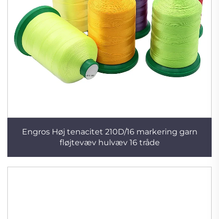
Engros Høj tenacitet 210D/16 markering garn
fløjtevæv hulvæv 16 tråde