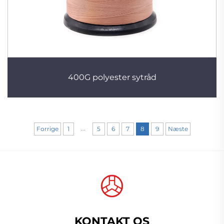
400G polyester sytråd
...
Forrige
1
5
6
7
8
9
Næste
KONTAKT OS