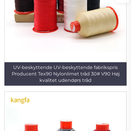
UV-beskyttende UV-beskyttende fabrikspris
Producent Tex90 Nylonlimet tråd 30# V90 Høj
kvalitet udendørs tråd