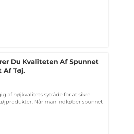
rer Du Kvaliteten Af Spunnet
 Af Tøj.
g af højkvalitets sytråde for at sikre
e tøjprodukter. Når man indkøber spunnet
l producenter navigere i komplekse krav