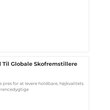
Til Globale Skofremstillere
 pres for at levere holdbare, højkvalitets
rrencedygtige
enge internationale standarder. Valget
at fastslå...