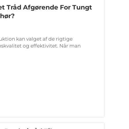
et Tråd Afgørende For Tungt
ehør?
ktion kan valget af de rigtige
skvalitet og effektivitet. Når man
ndustrielle stoffer, klarer standardtråde