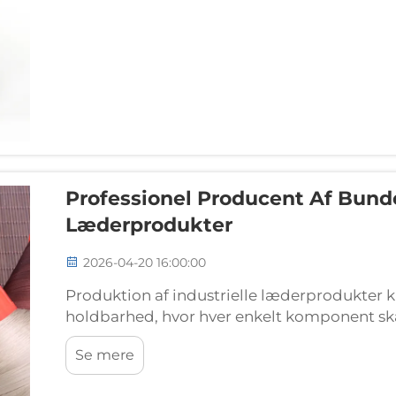
Professionel Producent Af Bundet
Læderprodukter
2026-04-20 16:00:00
Produktion af industrielle læderprodukter 
holdbarhed, hvor hver enkelt komponent skal
Professionelle producenter af klæbet tråd 
Se mere
virksomheder, der fremstiller læder...