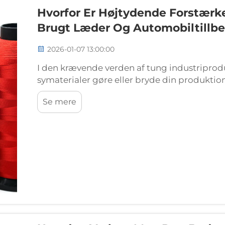
Hvorfor Er Højtydende Forstærk
Brugt Læder Og Automobiltillb
2026-01-07 13:00:00
I den krævende verden af tung industriprodu
symaterialer gøre eller bryde din produktion
arbejder med tykt læder, bilindtrækning og i
Se mere
ofte ikke opgaven...