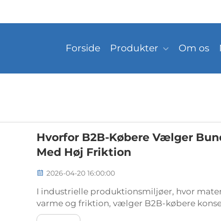
Forside
Produkter
Om os
Hvorfor B2B-Købere Vælger Bund
Med Høj Friktion
2026-04-20 16:00:00
I industrielle produktionsmiljøer, hvor mate
varme og friktion, vælger B2B-købere kons
syeløsning. Denne specialiserede trådkonst