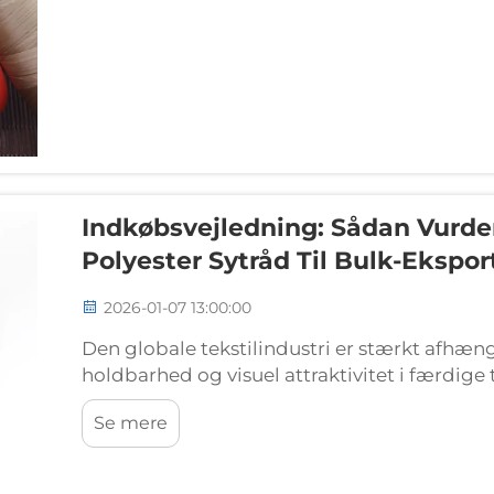
Indkøbsvejledning: Sådan Vurde
Polyester Sytråd Til Bulk-Eksport
2026-01-07 13:00:00
Den globale tekstilindustri er stærkt afhængi
holdbarhed og visuel attraktivitet i færdig
polyester sytråd til bulk-eksport af tøj, ska
Se mere
og standarder for at sikre optimal ydeevne.