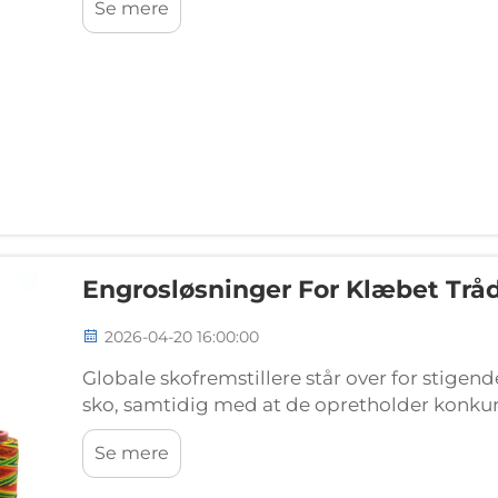
Se mere
og...
Engrosløsninger For Klæbet Tråd 
2026-04-20 16:00:00
Globale skofremstillere står over for stigende
sko, samtidig med at de opretholder konku
produktionsomkostninger og overholder str
Se mere
af syematerialer spiller en afgørende rolle for 