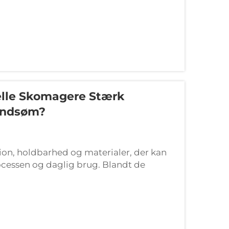
elle Skomagere Stærk
Håndsøm?
ision, holdbarhed og materialer, der kan
rocessen og daglig brug. Blandt de
tørarbejde fra professionelt lavet