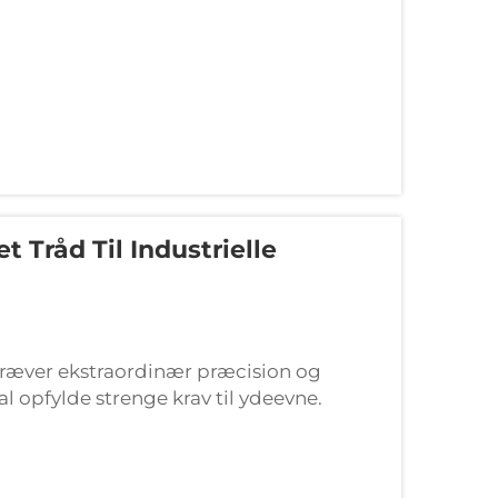
 Tråd Til Industrielle
kræver ekstraordinær præcision og
 opfylde strenge krav til ydeevne.
fungerer som afgørende partnere for