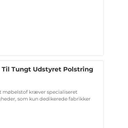
Til Tungt Udstyret Polstring
gt møbelstof kræver specialiseret
heder, som kun dedikerede fabrikker
opretholde præcis kvalitetskontrol sy...