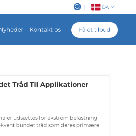
|
DA
Nyheder
Kontakt os
Få et tilbud
et Tråd Til Applikationer
rialer udsættes for ekstrem belastning,
ekvent bundet tråd som deres primære
ruktion sikrer enestående holdbarhed