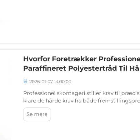
Hvorfor Foretrækker Profession
Paraffineret Polyestertråd Til 
2026-01-07 13:00:00
Professionel skomageri stiller krav til præc
klare de hårde krav fra både fremstillingsp
væsentligste komponenter, der adskiller ama
Se mere
fodtøj, ligger valget af sytråd.