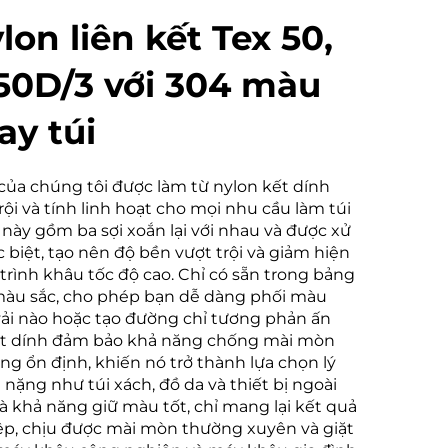
on liên kết Tex 50,
150D/3 với 304 màu
y túi
của chúng tôi được làm từ nylon kết dính
i và tính linh hoạt cho mọi nhu cầu làm túi
 này gồm ba sợi xoắn lại với nhau và được xử
 biệt, tạo nên độ bền vượt trội và giảm hiện
trình khâu tốc độ cao. Chỉ có sẵn trong bảng
àu sắc, cho phép bạn dễ dàng phối màu
 vải nào hoặc tạo đường chỉ tương phản ấn
kết dính đảm bảo khả năng chống mài mòn
căng ổn định, khiến nó trở thành lựa chọn lý
ặng như túi xách, đồ da và thiết bị ngoài
và khả năng giữ màu tốt, chỉ mang lại kết quả
p, chịu được mài mòn thường xuyên và giặt