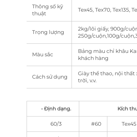
Thông số kỹ
Tex45, Tex70, Tex135, T
thuật
2kg/lõi giấy, 900g/cuộ
Trọng lượng
250g/cuộn,100g/cuộn,
Bảng màu chỉ khâu Ka
Màu sắc
khách hàng
Giày thể thao, nội thất
Cách sử dụng
trời, v.v.
- Định dạng.
Kích th
60/3
#60
Tex45