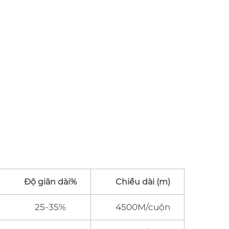
Độ giãn dài%
Chiều dài (m)
25-35%
4500M/cuộn