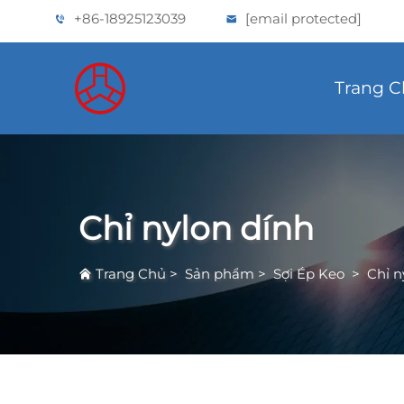
+86-18925123039
[email protected]
Trang 
Chỉ nylon dính
Trang Chủ
>
Sản phẩm
>
Sợi Ép Keo
>
Chỉ n