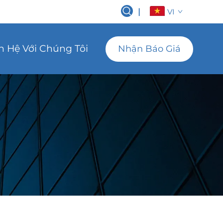
|
VI
n Hệ Với Chúng Tôi
Nhận Báo Giá