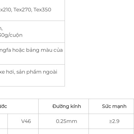
ex210, Tex270, Tex350
n,
30g/cuộn
ngfa hoặc bảng màu của
 xe hơi, sản phẩm ngoài
ước
Đường kính
Sức mạnh
V46
0.25mm
≥2.9