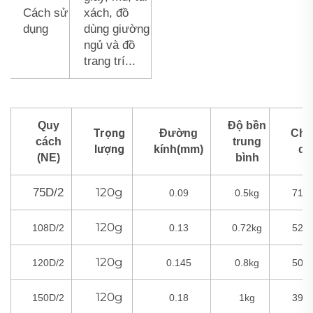
Cách sử
xách, đồ
dụng
dùng giường
ngủ và đồ
trang trí...
Quy
Độ bền
Trọng
Đường
Chi
cách
trung
lượng
kính(mm)
dà
(NE)
bình
120g
75D/2
0.09
0.5kg
715
120g
108D/2
0.13
0.72kg
520
120g
120D/2
0.145
0.8kg
500
120g
150D/2
0.18
1kg
390