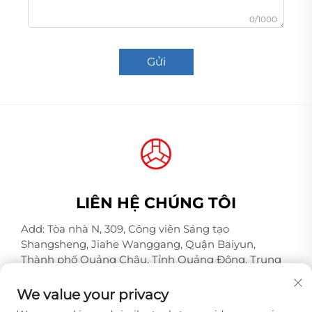
0/1000
Gửi
LIÊN HỆ CHÚNG TÔI
Add: Tòa nhà N, 309, Công viên Sáng tạo
Shangsheng, Jiahe Wanggang, Quận Baiyun,
Thành phố Quảng Châu, Tỉnh Quảng Đông, Trung
Quốc, Mã bưu chính 510000
We value your privacy
Điện thoại:
+86-18925123039