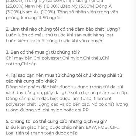
(25,00%),Trung Mỹ (25,00%),Thị trường nội địa 
(25,00%),Nam Mỹ (18,00%),Bắc Mỹ (3,00%),Đông Á 
(3,00%),Nam Âu (1,00%). Tổng số nhân viên trong văn 
phòng khoảng 11-50 người. 
2. Làm thế nào chúng tôi có thể đảm bảo chất lượng?   
Luôn luôn có mẫu thử trước khi sản xuất hàng loạt; 
Luôn kiểm tra cuối cùng trước khi vận chuyển; 
3. Bạn có thể mua gì từ chúng tôi?   
Chỉ may bện,Chỉ polyester,Chỉ nylon,Chỉ thêu,Chỉ 
cotton,Chỉ sáp 
4. Tại sao bạn nên mua từ chúng tôi chứ không phải từ 
các nhà cung cấp khác?   
Dòng sản phẩm đặc biệt được sử dụng trong túi da, túi 
xách tay bằng da, giày da, ghế sofa da, sản phẩm cao cấp. 
Dòng sản phẩm đặc biệt được làm từ sợi filament 
polyester chất lượng cao và độ bền cao. Nó có chất lượng 
tương đương với chỉ nylon hoặc chỉ PP 
5. Chúng tôi có thể cung cấp những dịch vụ gì?   
Điều kiện giao hàng được chấp nhận: EXW, FOB, CIF... 
Loại tiền tệ thanh toán được chấp 