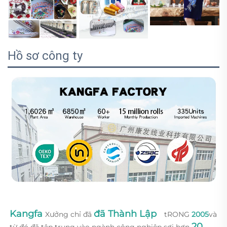
Hồ sơ công ty
Kangfa 
đã Thành Lập   
Xưởng chỉ đã 
tRONG 
2005
và 
20 
từ đó đã tập trung vào ngành công nghiệp sợi hơn 