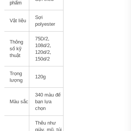
phẩm
Sợi
Vật liệu
polyester
75D/2,
Thông
108d/2,
số kỹ
120d/2,
thuật
150d/2
Trọng
120g
lượng
340 màu để
Màu sắc
bạn lựa
chọn
Thêu như
giày, mũ, túi