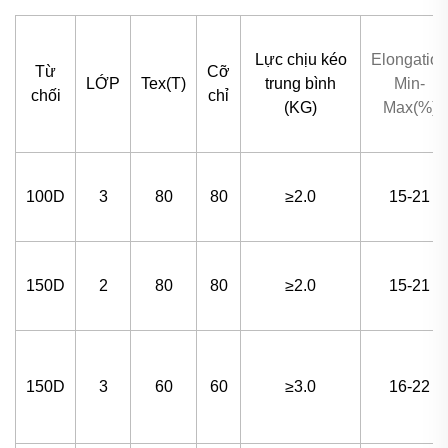
Lực chịu kéo
Elongation
Từ
Cỡ
LỚP
Tex(T)
trung bình
Min-
chối
chỉ
(KG)
Max(%)
100D
3
80
80
≥2.0
15-21
150D
2
80
80
≥2.0
15-21
150D
3
60
60
≥3.0
16-22