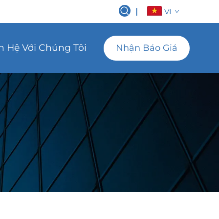
|
VI
n Hệ Với Chúng Tôi
Nhận Báo Giá