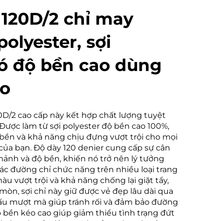
 120D/2 chỉ may
olyester, sợi
có độ bền cao dùng
áo
20D/2 cao cấp này kết hợp chất lượng tuyệt
i. Được làm từ sợi polyester độ bền cao 100%,
ền và khả năng chịu đựng vượt trội cho mọi
của bạn. Độ dày 120 denier cung cấp sự cân
ảnh và độ bền, khiến nó trở nên lý tưởng
 các đường chỉ chức năng trên nhiều loại trang
u vượt trội và khả năng chống lại giặt tẩy,
òn, sợi chỉ này giữ được vẻ đẹp lâu dài qua
cấu mượt mà giúp tránh rối và đảm bảo đường
ộ bền kéo cao giúp giảm thiểu tình trạng đứt