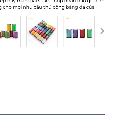
ệp này mang lại sự kết hợp hoàn hảo giữa độ
g cho mọi nhu cầu thủ công bằng da của