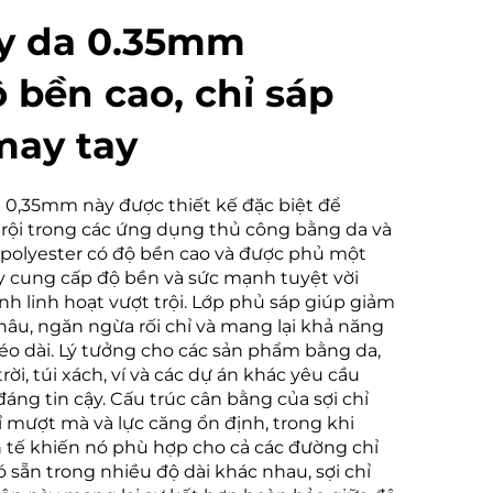
ay da 0.35mm
 bền cao, chỉ sáp
may tay
p 0,35mm này được thiết kế đặc biệt để
trội trong các ứng dụng thủ công bằng da và
i polyester có độ bền cao và được phủ một
này cung cấp độ bền và sức mạnh tuyệt vời
ính linh hoạt vượt trội. Lớp phủ sáp giúp giảm
hâu, ngăn ngừa rối chỉ và mang lại khả năng
o dài. Lý tưởng cho các sản phẩm bằng da,
ời, túi xách, ví và các dự án khác yêu cầu
áng tin cậy. Cấu trúc cân bằng của sợi chỉ
 mượt mà và lực căng ổn định, trong khi
tế khiến nó phù hợp cho cả các đường chỉ
ó sẵn trong nhiều độ dài khác nhau, sợi chỉ