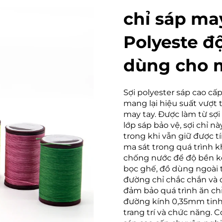
chỉ sáp m
Polyeste độ
dùng cho 
Sợi polyester sáp cao cấ
mang lại hiệu suất vượt 
may tay. Được làm từ sợ
lớp sáp bảo vệ, sợi chỉ 
trong khi vẫn giữ được t
ma sát trong quá trình k
chống nước để độ bền ké
bọc ghế, đồ dùng ngoài tr
đường chỉ chắc chắn và đ
đảm bảo quá trình ăn chỉ
đường kính 0,35mm tinh 
trang trí và chức năng. C