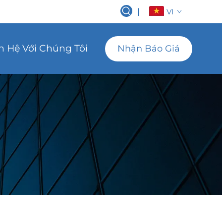
|
VI
n Hệ Với Chúng Tôi
Nhận Báo Giá