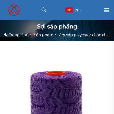
VI
Sợi sáp phẳng
Trang Chủ
>
Sản phẩm
>
Chỉ sáp polyester chắc chắn