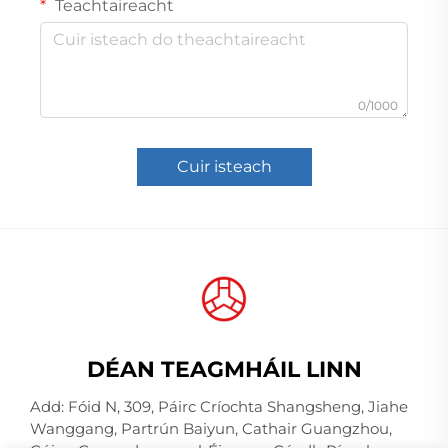
Teachtaireacht
0/1000
Cuir isteach
DÉAN TEAGMHÁIL LINN
Add: Fóid N, 309, Páirc Críochta Shangsheng, Jiahe
Wanggang, Partrún Baiyun, Cathair Guangzhou,