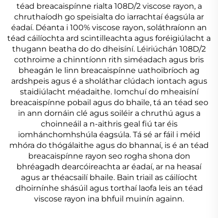
téad breacaispínne rialta 108D/2 viscose rayon, a
chruthaíodh go speisialta do iarrachtaí éagsúla ar
éadaí. Déanta i 100% viscose rayon, soláthraíonn an
téad cáilíochta ard scintilleachta agus foréigiúlacht a
thugann beatha do do dheisíní. Léiriúchán 108D/2
cothroime a chinntíonn rith siméadach agus bris
bheagán le linn breacaispínne uathoibríoch ag
ardshpeis agus é a sholáthar clúdach iontach agus
staidiúlacht méadaithe. Iomchuí do mheaisíní
breacaispínne pobail agus do bhaile, tá an téad seo
in ann dornáin clé agus soiléir a chruthú agus a
choinneáil a n-aithris geal fiú tar éis
iomhánchomhshúla éagsúla. Tá sé ar fáil i méid
mhóra do thógálaithe agus do bhannaí, is é an téad
breacaispínne rayon seo rogha shona don
bhréagadh dearcóireachta ar éadaí, ar na heasaí
agus ar théacsailí bhaile. Bain triail as cáilíocht
dhoirnínhe shásúil agus torthaí laofa leis an téad
viscose rayon ina bhfuil muinín againn.