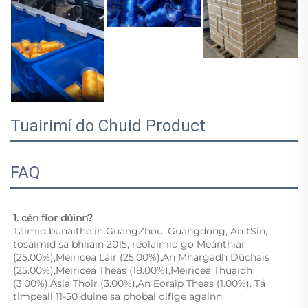
Tuairimí do Chuid Product
FAQ
1. cén fíor dúinn? 
Táimid bunaithe in GuangZhou, Guangdong, An tSín, 
tosaímid sa bhliain 2015, reolaímid go Meánthiar 
(25.00%),Meiriceá Láir (25.00%),An Mhargadh Dúchais 
(25.00%),Meiriceá Theas (18.00%),Meiriceá Thuaidh 
(3.00%),Ásia Thoir (3.00%),An Eoraip Theas (1.00%). Tá 
timpeall 11-50 duine sa phobal oifige againn. 