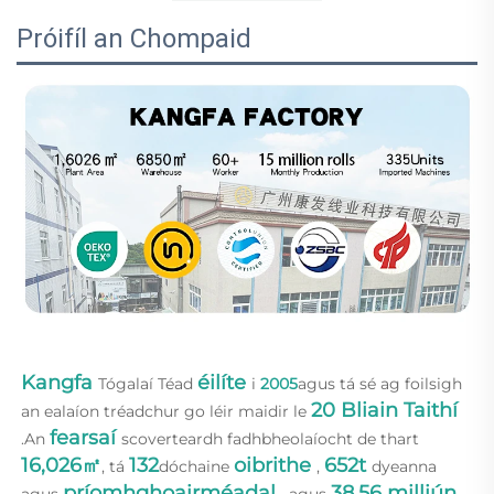
Próifíl an Chompaid
Kangfa 
éilíte 
Tógalaí Téad 
i 
2005
agus tá sé ag foilsigh 
20 Bliain Taithí   
an ealaíon tréadchur go léir maidir le 
fearsaí 
.An 
scoverteardh fadhbheolaíocht de thart 
16,026㎡
132
oibrithe 
652t 
, tá 
dóchaine 
, 
dyeanna 
príomhghoairméadal 
38.56 milliún 
agus 
, agus 