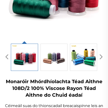
Monaróir Mhórdhíolachta Téad Aithne
108D/2 100% Viscose Rayon Téad
Aithne do Chuid éadaí
Céimeáil suas do thionscadail breacaispínne leis an