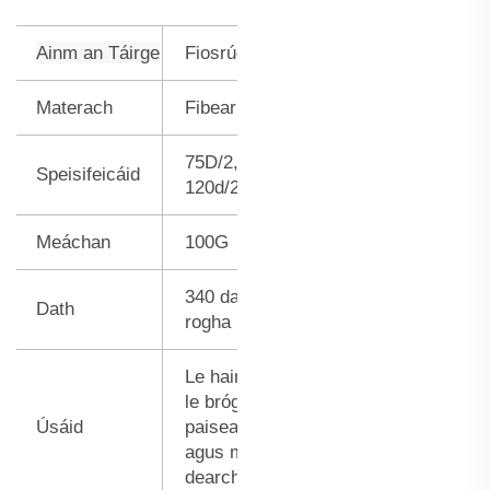
Ainm an Táirge
Fiosrúchán dath
Materach
Fibear poléistéar
75D/2, 108d/2,
Speisifeicáid
120d/2, 150d/2
Meáchan
100G
340 dath chun do
Dath
rogha
Le hainneoin cosúil
le bróga, hataí,
Úsáid
paiseanna, codladh
agus míreanna
dearchonaíocha...