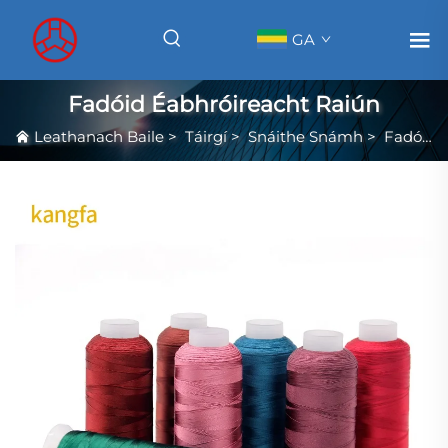
GA
Fadóid Éabhróireacht Raiún
Leathanach Baile
>
Táirgí
>
Snáithe Snámh
>
Fadóid Éabhróireacht Raiún