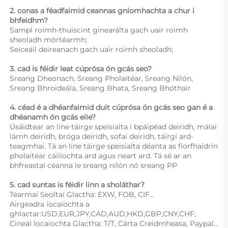
2. conas a féadfaimid ceannas gníomhachta a chur i 
bhfeidhm? 
Sampl roimh-thuiscint ginearálta gach uair roimh 
sheoladh mórtéarmh;  
Seiceáil deireanach gach uair roimh sheoladh;  
3. cad is féidir leat cúprósa ón gcás seo? 
Sreang Dheonach, Sreang Pholaitéar, Sreang Nilón, 
Sreang Bhroideála, Sreang Bhata, Sreang Bhóthair 
4. céad é a dhéanfaimid duit cúprósa ón gcás seo gan é a 
dhéanamh ón gcás eile? 
Úsáidtear an líne táirge speisialta i bpáipéad deiridh, málaí 
lámh deiridh, bróga deiridh, sofaí deiridh, táirgí ard-
teagmhaí. Tá an líne táirge speisialta déanta as fíorfhaidrín 
pholaitéar cáilíochta ard agus neart ard. Tá sé ar an 
bhfreastal céanna le sreang nilón nó sreang PP 
5. cad suntas is féidir linn a sholáthar? 
Téarmaí Seoltaí Glactha: EXW, FOB, CIF... 
Airgeadra íocaíochta a 
ghlactar:USD,EUR,JPY,CAD,AUD,HKD,GBP,CNY,CHF;   
Cineál Íocaíochta Glactha: T/T, Cárta Creidmheasa, Paypal... 