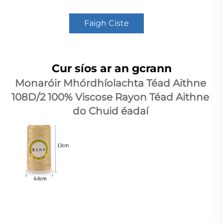
Faigh Císte
Cur síos ar an gcrann
Monaróir Mhórdhíolachta Téad Aithne 
108D/2 100% Viscose Rayon Téad Aithne 
do Chuid éadaí 