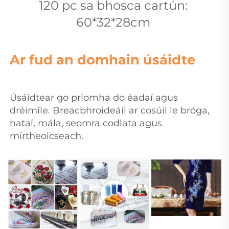
120 pc sa bhosca cartún: 
60*32*28cm 
Ar fud an domhain úsáidte 
Úsáidtear go príomha do éadaí agus 
dréimíle. Breacbhroideáil ar cosúil le bróga, 
hataí, mála, seomra codlata agus 
mírtheoicseach. 