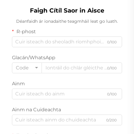
Faigh Cítíl Saor in Aisce
Déanfaidh ár ionadaithe teagmháil leat go luath.
R-phost
0/100
Glacán/WhatsApp
Code
0/100
Ainm
0/100
Ainm na Cuideachta
0/200