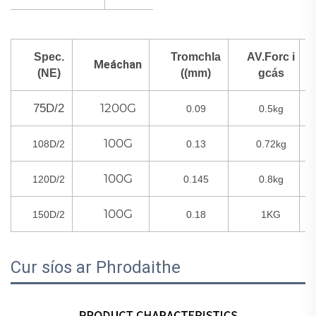
Spec.
Tromchla
AV.Forc i
Meáchan
(NE)
((mm)
gcás
1200G
75D/2
0.09
0.5kg
100G
108D/2
0.13
0.72kg
100G
120D/2
0.145
0.8kg
100G
150D/2
0.18
1KG
Cur síos ar Phrodaithe