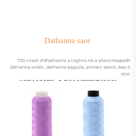
Dathanna saor
720 cineál d'dhathanna a roghnú nó a shaincheapadh
dathanna soiléir, dathanna éagsúla, amharc álainn, beo ó
stoc