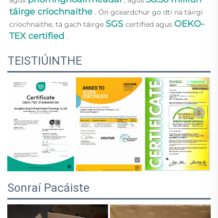
táirge críochnaithe 
. Ón gceardchur go dtí na táirgí 
SGS 
OEKO-
críochnaithe, tá gach táirge 
certified agus 
TEX 
certified 
.
TEISTIÚINTHE
Sonraí Pacáiste