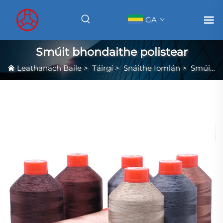
GA
Smúit bhondaithe polistear
Leathanach Baile
>
Táirgí
>
Snáithe Iomlán
>
Smúit bhondaithe polistear