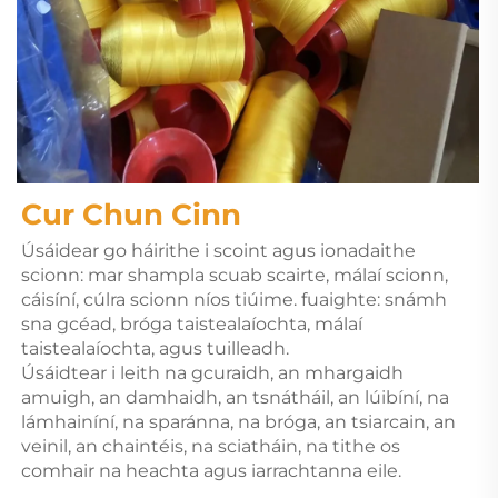
Cur Chun Cinn 
Úsáidear go háirithe i scoint agus ionadaithe 
scionn: mar shampla scuab scairte, málaí scionn, 
cáisíní, cúlra scionn níos tiúime. fuaighte: snámh 
sna gcéad, bróga taistealaíochta, málaí 
taistealaíochta, agus tuilleadh. 
Úsáidtear i leith na gcuraidh, an mhargaidh 
amuigh, an damhaidh, an tsnátháil, an lúibíní, na 
lámhainíní, na sparánna, na bróga, an tsiarcain, an 
veinil, an chaintéis, na sciatháin, na tithe os 
comhair na heachta agus iarrachtanna eile. 