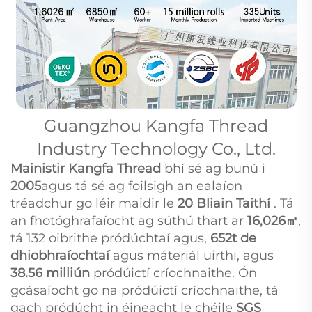
Guangzhou Kangfa Thread
Industry Technology Co., Ltd.
Mainistir Kangfa Thread
bhí sé ag bunú i
2005
agus tá sé ag foilsigh an ealaíon
tréadchur go léir maidir le
20 Bliain Taithí
. Tá
an fhotóghrafaíocht ag súthú thart ar
16,026㎡
,
tá 132 oibrithe pródúchtaí agus,
652t de
dhiobhraíochtaí
agus máteriál uirthi, agus
38.56 milliún
pródúictí críochnaithe. Ón
gcásaíocht go na pródúictí críochnaithe, tá
gach pródúcht in éineacht le chéile
SGS