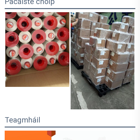
Pacáiste chóip
Teagmháil