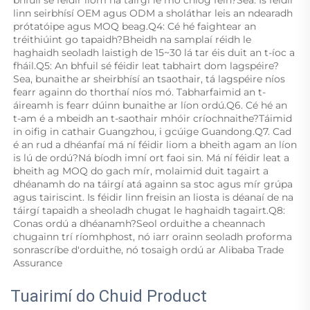
bhfuil sé féidir liom na táirgí le mo chlog féin?Sea. Is féidir 
linn seirbhísí OEM agus ODM a sholáthar leis an ndearadh 
prótatóipe agus MOQ beag.Q4: Cé hé faightear an 
tréithiúint go tapaidh?Bheidh na samplaí réidh le 
haghaidh seoladh laistigh de 15~30 lá tar éis duit an t-íoc a 
fháil.Q5: An bhfuil sé féidir leat tabhairt dom lagspéire?
Sea, bunaithe ar sheirbhísí an tsaothair, tá lagspéire níos 
fearr againn do thorthaí níos mó. Tabharfaimid an t-
áireamh is fearr dúinn bunaithe ar líon ordú.Q6. Cé hé an 
t-am é a mbeidh an t-saothair mhóir críochnaithe?Táimid 
in oifig in cathair Guangzhou, i gcúige Guandong.Q7. Cad 
é an rud a dhéanfaí má ní féidir liom a bheith agam an líon 
is lú de ordú?Ná bíodh imní ort faoi sin. Má ní féidir leat a 
bheith ag MOQ do gach mír, molaimid duit tagairt a 
dhéanamh do na táirgí atá againn sa stoc agus mír grúpa 
agus tairiscint. Is féidir linn freisin an liosta is déanaí de na 
táirgí tapaidh a sheoladh chugat le haghaidh tagairt.Q8: 
Conas ordú a dhéanamh?Seol orduithe a cheannach 
chugainn trí ríomhphost, nó iarr orainn seoladh proforma 
sonrascríbe d'orduithe, nó tosaigh ordú ar Alibaba Trade 
Assurance 
Tuairimí do Chuid Product