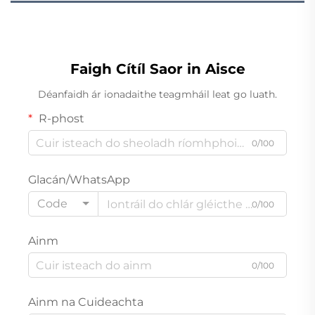
Faigh Cítíl Saor in Aisce
Déanfaidh ár ionadaithe teagmháil leat go luath.
R-phost
0/100
Glacán/WhatsApp
Code
0/100
Ainm
0/100
Ainm na Cuideachta