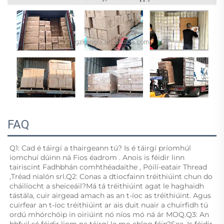
FAQ
Q1: Cad é táirgí a thairgeann tú? Is é táirgí príomhúl 
iomchuí dúinn ná 
Fios éadrom 
. Anois is féidir linn 
tairiscint 
Fadhbhán comhthéadaithe 
, 
Póilí-eatair Thread 
,
Tréad nialón 
srl.Q2: Conas a dtiocfainn tréithiúint chun do 
cháilíocht a sheiceáil?Má tá tréithiúint agat le haghaidh 
tástála, cuir airgead amach as an t-íoc as tréithiúint. Agus 
cuirfear an t-íoc tréithiúint ar ais duit nuair a chuirfidh tú 
ordú mhórchóip in oiriúint nó níos mó ná ár MOQ.Q3: An 