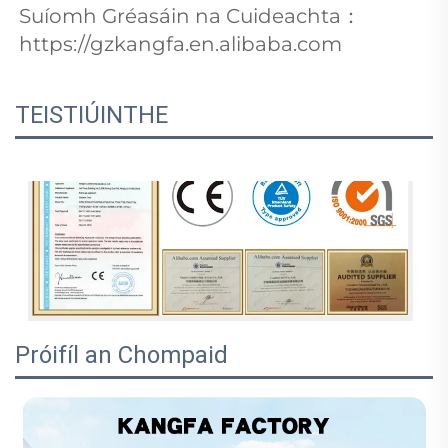
Suíomh Gréasáin na Cuideachta： 
https://gzkangfa.en.alibaba.com 
TEISTIÚINTHE
Próifíl an Chompaid