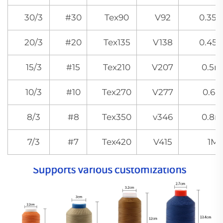
30/3
#30
Tex90
V92
0.35
20/3
#20
Tex135
V138
0.45
15/3
#15
Tex210
V207
0.5
10/3
#10
Tex270
V277
0.6
8/3
#8
Tex350
v346
0.8
7/3
#7
Tex420
V415
1M