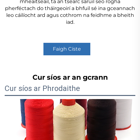
mheaitseáil, tá an tsearc sárúil seo rogha
pherféctach do tháirgeoirí a bhfuil sé ina gceannach
leo cáilíocht ard agus cothrom na feidhme a bheith
iad.
Faigh Císte
Cur síos ar an gcrann
Cur síos ar Phrodaithe