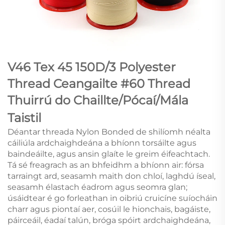
V46 Tex 45 150D/3 Polyester
Thread Ceangailte #60 Thread
Thuirrú do Chaillte/Pócaí/Mála
Taistil
Déantar threada Nylon Bonded de shilíomh néalta
cáiliúla ardchaighdeána a bhíonn torsáilte agus
baindeáilte, agus ansin glaíte le greim éifeachtach.
Tá sé freagrach as an bhfeidhm a bhíonn air: fórsa
tarraingt ard, seasamh maith don chloí, laghdú íseal,
seasamh élastach éadrom agus seomra glan;
úsáidtear é go forleathan in oibriú cruicíne suíocháin
charr agus piontaí aer, cosúil le hionchais, bagáiste,
páirceáil, éadaí talún, bróga spóirt ardchaighdeána,