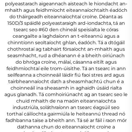
polyeastarach aigeannach aisteach le hiondacht an-
mhaith agus feidhmíocht eiteannaíochtaith éadóch
do tháirgeadh eiteannaíochtaí croíne. Déanta as
150D/3 spáidlé polyeastaraigh ard-iondachta, tá an
tsearc seo #60 den chineál speisialta le córas
ceangailte a laghdaíonn an t-eiteannú agus a
chinntíonn seoltaíocht ghlan, éadóch. Tá a dtógáil
chothrostaí ag tabhairt fórsaíocht an-mhaith agus
seasmhacht, rud a dhéanann é a bheith oiriúnach
do bhróga croíne, málaí, cásanna eitilt agus
feidhmíochtaí eile trom-úisithe. Tá an tsearc in ann
seilfeanna a choinneáil láidir fiú faoi stres ard agus
tairbheannaíocht dath a sheasmhachtú chun é a
choinneáil ina sheasamh in aghaidh úsáid rialta
agus glanadh. Tá comhoiriúnacht ag an tsearc seo le
chuid mhaith de na maóin eiteannaíochta
industriúla, soláthraíonn an tsearc éagsúil seo
torthaí cáilíochta gairmiúla le heiteannú thread nó
fadhbanna taise a bheith ann. Tá sé ar fáil i raon mór
dathanna chun do eiteannaíocht croíne a