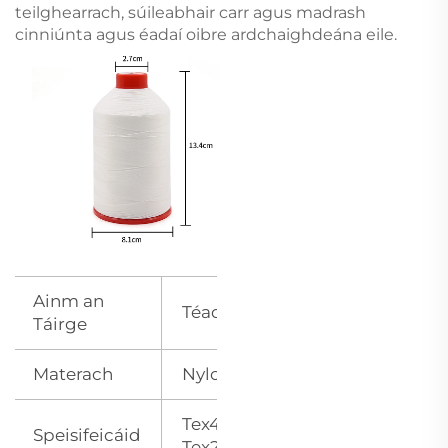
teilghearrach, súileabhair carr agus madrash
cinniúnta agus éadaí oibre ardchaighdeána eile.
Ainm an
Téad coscruithe poliastar
Táirge
Materach
Nylon& Poliastar
Tex45, Tex70, Tex135, Tex210,
Speisifeicáid
Tex270, Tex350