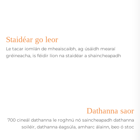
Staidéar go leor
Le tacar iomlán de mheaiscaibh, ag úsáidh mearaí
gréineacha, is féidir líon na staidéar a shaincheapadh
Dathanna saor
700 cineál dathanna le roghnú nó saincheapadh
dathanna
soiléir, dathanna éagsúla, amharc álainn, beo ó stoc