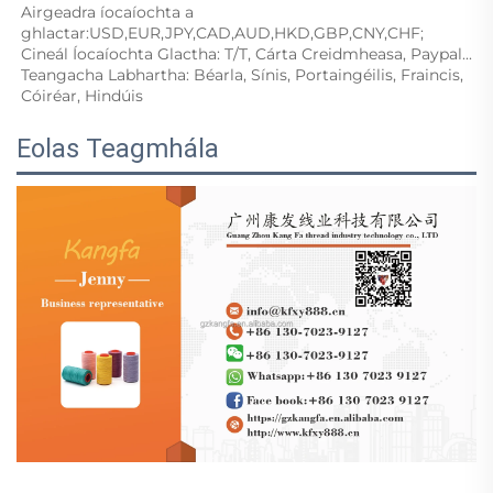
Airgeadra íocaíochta a 
ghlactar:USD,EUR,JPY,CAD,AUD,HKD,GBP,CNY,CHF;   
Cineál Íocaíochta Glactha: T/T, Cárta Creidmheasa, Paypal... 
Teangacha Labhartha: Béarla, Sínis, Portaingéilis, Fraincis, 
Cóiréar, Hindúis 
Eolas Teagmhála