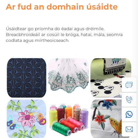
Ar fud an domhain úsáidte 
Úsáidtear go príomha do éadaí agus dréimíle. 
Breacbhroideáil ar cosúil le bróga, hataí, mála, seomra 
codlata agus mírtheoicseach. 