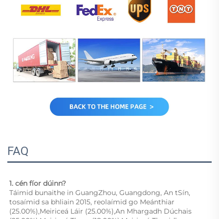
FAQ
1. cén fíor dúinn? 
Táimid bunaithe in GuangZhou, Guangdong, An tSín, 
tosaímid sa bhliain 2015, reolaímid go Meánthiar 
(25.00%),Meiriceá Láir (25.00%),An Mhargadh Dúchais 