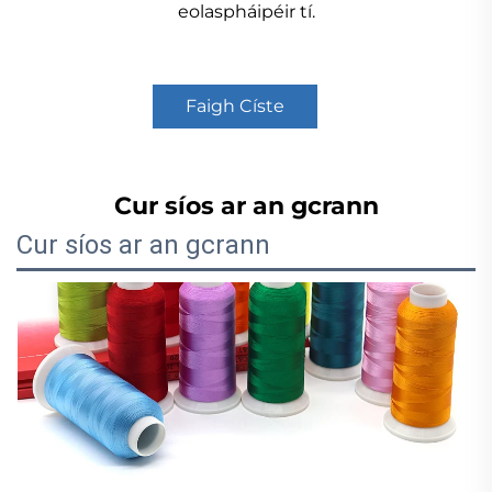
eolaspháipéir tí.
Faigh Císte
Cur síos ar an gcrann
Cur síos ar an gcrann