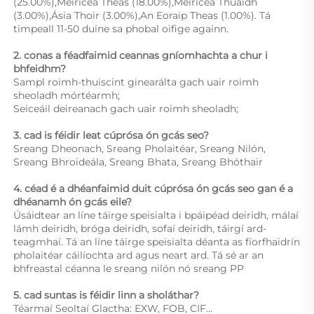
(25.00%),Meiriceá Theas (18.00%),Meiriceá Thuaidh 
(3.00%),Ásia Thoir (3.00%),An Eoraip Theas (1.00%). Tá 
timpeall 11-50 duine sa phobal oifige againn. 
2. conas a féadfaimid ceannas gníomhachta a chur i 
bhfeidhm? 
Sampl roimh-thuiscint ginearálta gach uair roimh 
sheoladh mórtéarmh;  
Seiceáil deireanach gach uair roimh sheoladh;  
3. cad is féidir leat cúprósa ón gcás seo? 
Sreang Dheonach, Sreang Pholaitéar, Sreang Nilón, 
Sreang Bhroideála, Sreang Bhata, Sreang Bhóthair 
4. céad é a dhéanfaimid duit cúprósa ón gcás seo gan é a 
dhéanamh ón gcás eile? 
Úsáidtear an líne táirge speisialta i bpáipéad deiridh, málaí 
lámh deiridh, bróga deiridh, sofaí deiridh, táirgí ard-
teagmhaí. Tá an líne táirge speisialta déanta as fíorfhaidrín 
pholaitéar cáilíochta ard agus neart ard. Tá sé ar an 
bhfreastal céanna le sreang nilón nó sreang PP 
5. cad suntas is féidir linn a sholáthar? 
Téarmaí Seoltaí Glactha: EXW, FOB, CIF... 