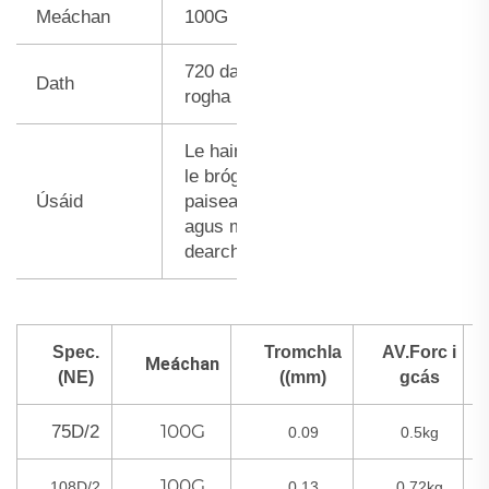
Meáchan
100G
720 dath chun do
Dath
rogha
Le hainneoin cosúil
le bróga, hataí,
Úsáid
paiseanna, codladh
agus míreanna
dearchonaíocha...
Spec.
Tromchla
AV.Forc i
Meáchan
(NE)
((mm)
gcás
100G
75D/2
0.09
0.5kg
100G
108D/2
0.13
0.72kg