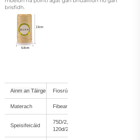
mbeidh na pointí agat gan bhuailfidh nó gan
brisfidh.
Ainm an Táirge
Fiosrúchán dath
Materach
Fibear poléistéar
75D/2, 108d/2,
Speisifeicáid
120d/2, 150d/2