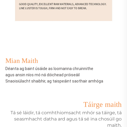
Mian Maith
Déanta ag baint úsáide as loomanna chruinnithe
agus ansin níos mó ná dóichead próiseáil
Snaoisiúlacht shaibhir, ag taispeáint saothair amhóga
Táirge maith
Tá sé láidir, tá comhthiomsacht mhór sa táirge, tá
seasmhacht datha ard agus tá sé ina chosúil go
maith.