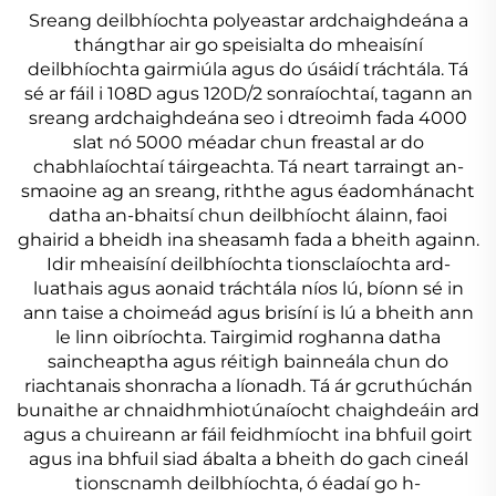
Sreang deilbhíochta polyeastar ardchaighdeána a
thángthar air go speisialta do mheaisíní
deilbhíochta gairmiúla agus do úsáidí tráchtála. Tá
sé ar fáil i 108D agus 120D/2 sonraíochtaí, tagann an
sreang ardchaighdeána seo i dtreoimh fada 4000
slat nó 5000 méadar chun freastal ar do
chabhlaíochtaí táirgeachta. Tá neart tarraingt an-
smaoine ag an sreang, riththe agus éadomhánacht
datha an-bhaitsí chun deilbhíocht álainn, faoi
ghairid a bheidh ina sheasamh fada a bheith againn.
Idir mheaisíní deilbhíochta tionsclaíochta ard-
luathais agus aonaid tráchtála níos lú, bíonn sé in
ann taise a choimeád agus brisíní is lú a bheith ann
le linn oibríochta. Tairgimid roghanna datha
saincheaptha agus réitigh bainneála chun do
riachtanais shonracha a líonadh. Tá ár gcruthúchán
bunaithe ar chnaidhmhiotúnaíocht chaighdeáin ard
agus a chuireann ar fáil feidhmíocht ina bhfuil goirt
agus ina bhfuil siad ábalta a bheith do gach cineál
tionscnamh deilbhíochta, ó éadaí go h-