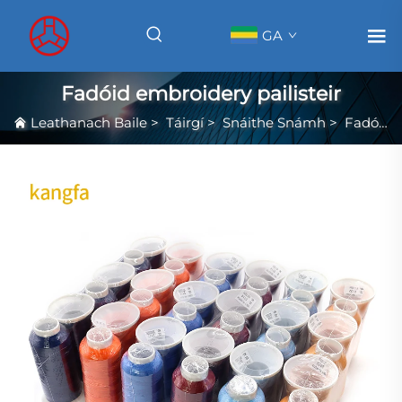
GA
Fadóid embroidery pailisteir
Leathanach Baile
>
Táirgí
>
Snáithe Snámh
>
Fadóid embroidery pailisteir