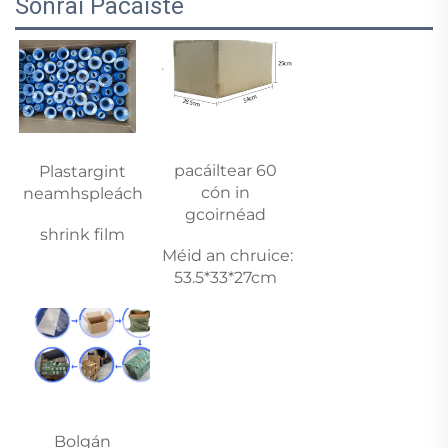
Sonraí Pacáiste
pacáiltear 60 
Plastargint 
cón in 
neamhspleách 
gcoirnéad 
shrink film 
Méid an chruice: 
53.5*33*27cm 
Bolgán 