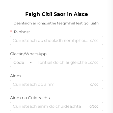
Faigh Cítíl Saor in Aisce
Déanfaidh ár ionadaithe teagmháil leat go luath.
R-phost
0/100
Glacán/WhatsApp
Code
0/100
Ainm
0/100
Ainm na Cuideachta
0/200