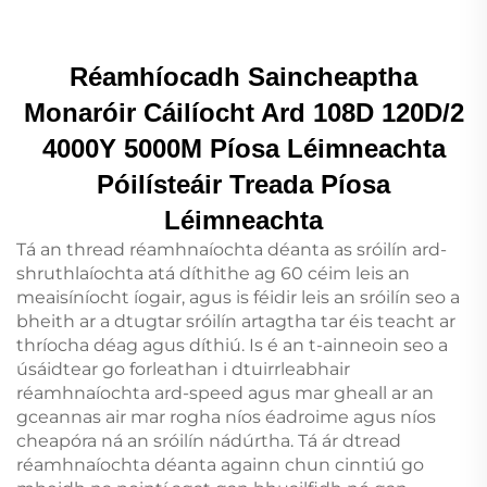
Réamhíocadh Saincheaptha
Monaróir Cáilíocht Ard 108D 120D/2
4000Y 5000M Píosa Léimneachta
Póilísteáir Treada Píosa
Léimneachta
Tá an thread réamhnaíochta déanta as sróilín ard-
shruthlaíochta atá díthithe ag 60 céim leis an
meaisíníocht íogair, agus is féidir leis an sróilín seo a
bheith ar a dtugtar sróilín artagtha tar éis teacht ar
thríocha déag agus díthiú. Is é an t-ainneoin seo a
úsáidtear go forleathan i dtuirrleabhair
réamhnaíochta ard-speed agus mar gheall ar an
gceannas air mar rogha níos éadroime agus níos
cheapóra ná an sróilín nádúrtha. Tá ár dtread
réamhnaíochta déanta againn chun cinntiú go