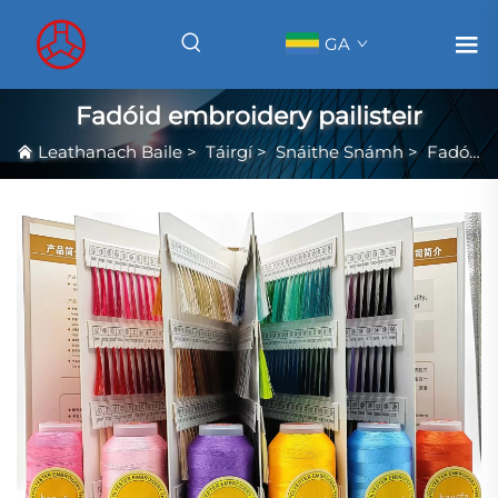
GA
Fadóid embroidery pailisteir
Leathanach Baile
>
Táirgí
>
Snáithe Snámh
>
Fadóid embroidery pailisteir