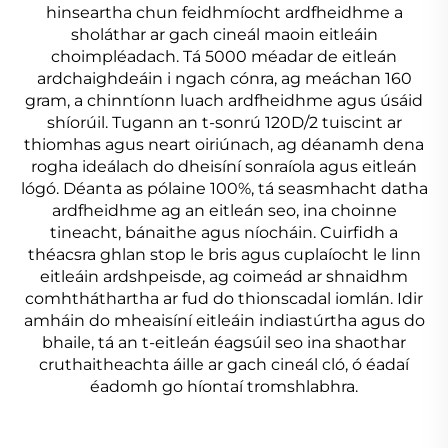
hinseartha chun feidhmíocht ardfheidhme a
sholáthar ar gach cineál maoin eitleáin
choimpléadach. Tá 5000 méadar de eitleán
ardchaighdeáin i ngach cónra, ag meáchan 160
gram, a chinntíonn luach ardfheidhme agus úsáid
shíorúil. Tugann an t-sonrú 120D/2 tuiscint ar
thiomhas agus neart oiriúnach, ag déanamh dena
rogha ideálach do dheisíní sonraíola agus eitleán
lógó. Déanta as pólaine 100%, tá seasmhacht datha
ardfheidhme ag an eitleán seo, ina choinne
tineacht, bánaithe agus níocháin. Cuirfidh a
théacsra ghlan stop le bris agus cuplaíocht le linn
eitleáin ardshpeisde, ag coimeád ar shnaidhm
comhtháthartha ar fud do thionscadal iomlán. Idir
amháin do mheaisíní eitleáin indiastúrtha agus do
bhaile, tá an t-eitleán éagsúil seo ina shaothar
cruthaitheachta áille ar gach cineál cló, ó éadaí
éadomh go híontaí tromshlabhra.