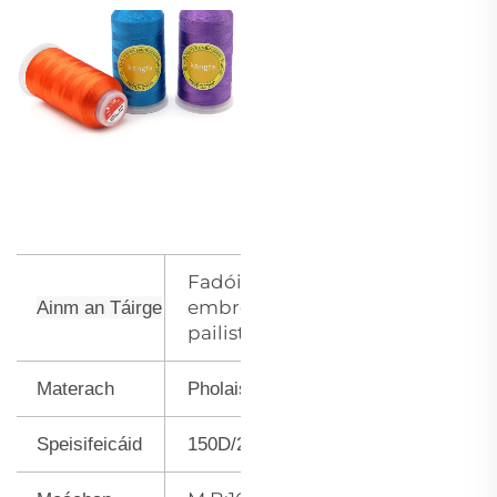
Fadóid
embroidery
Ainm an Táirge
pailisteir
Materach
Pholaistear
Speisifeicáid
150D/2