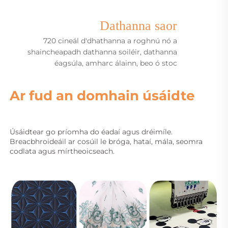
Dathanna saor
720 cineál d'dhathanna a roghnú nó a
shaincheapadh
dathanna soiléir, dathanna
éagsúla, amharc álainn, beo ó stoc
Ar fud an domhain úsáidte 
Úsáidtear go príomha do éadaí agus dréimíle. 
Breacbhroideáil ar cosúil le bróga, hataí, mála, seomra 
codlata agus mírtheoicseach. 