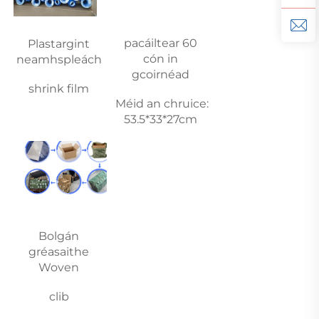
pacáiltear 60 
Plastargint 
cón in 
neamhspleách 
gcoirnéad 
shrink film 
Méid an chruice: 
53.5*33*27cm 
Bolgán 
gréasaithe 
Woven 
clib 