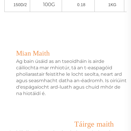
100G
150D/2
0.18
1KG
Mian Maith
Ag bain úsáid as an tseoidháin is airde
cáilíochta mar mhiotúr, tá an t-easpagóid
pholiarastair feistithe le locht seolta, neart ard
agus seasmhacht datha an-éadromh. Is oiriúint
d'espágaíocht ard-luath agus chuid mhór de
na hiotáidí é.
Táirge maith