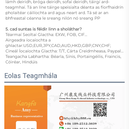
lámh deiridh, bróga deiridh, sofaí deiridh, táirgí ard-
teagmhaí. Tá an líne táirge speisialta déanta as fíorfhaidrín 
pholaitéar cáilíochta ard agus neart ard. Tá sé ar an 
bhfreastal céanna le sreang nilón nó sreang PP 
5. cad suntas is féidir linn a sholáthar? 
Téarmaí Seoltaí Glactha: EXW, FOB, CIF... 
Airgeadra íocaíochta a 
ghlactar:USD,EUR,JPY,CAD,AUD,HKD,GBP,CNY,CHF;   
Cineál Íocaíochta Glactha: T/T, Cárta Creidmheasa, Paypal... 
Teangacha Labhartha: Béarla, Sínis, Portaingéilis, Fraincis, 
Cóiréar, Hindúis 
Eolas Teagmhála