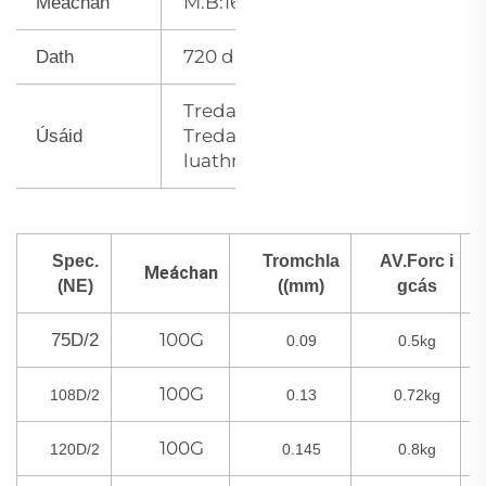
M.B:160G
Meáchan
720 dathanna
Dath
Tredamh,
Tredamh
Úsáid
luathmhainnéad
Spec.
Tromchla
AV.Forc i
Meáchan
(NE)
((mm)
gcás
100G
75D/2
0.09
0.5kg
100G
108D/2
0.13
0.72kg
100G
120D/2
0.145
0.8kg