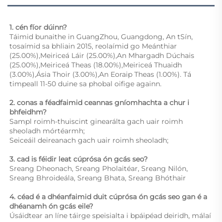
1. cén fíor dúinn? 
Táimid bunaithe in GuangZhou, Guangdong, An tSín, 
tosaímid sa bhliain 2015, reolaímid go Meánthiar 
(25.00%),Meiriceá Láir (25.00%),An Mhargadh Dúchais 
(25.00%),Meiriceá Theas (18.00%),Meiriceá Thuaidh 
(3.00%),Ásia Thoir (3.00%),An Eoraip Theas (1.00%). Tá 
timpeall 11-50 duine sa phobal oifige againn. 
2. conas a féadfaimid ceannas gníomhachta a chur i 
bhfeidhm? 
Sampl roimh-thuiscint ginearálta gach uair roimh 
sheoladh mórtéarmh;  
Seiceáil deireanach gach uair roimh sheoladh;  
3. cad is féidir leat cúprósa ón gcás seo? 
Sreang Dheonach, Sreang Pholaitéar, Sreang Nilón, 
Sreang Bhroideála, Sreang Bhata, Sreang Bhóthair 
4. céad é a dhéanfaimid duit cúprósa ón gcás seo gan é a 
dhéanamh ón gcás eile? 
Úsáidtear an líne táirge speisialta i bpáipéad deiridh, málaí 