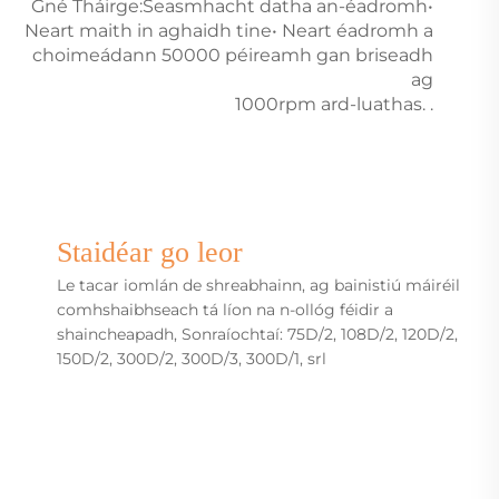
Gné Tháirge:Seasmhacht datha an-éadromh•
Neart maith in aghaidh tine• Neart éadromh a
choimeádann 50000 péireamh gan briseadh
ag
1000rpm ard-luathas.
.
Staidéar go leor
Le tacar iomlán de shreabhainn, ag bainistiú máiréil
comhshaibhseach tá líon na n-ollóg féidir a
shaincheapadh,
Sonraíochtaí: 75D/2, 108D/2, 120D/2,
150D/2, 300D/2, 300D/3, 300D/1, srl