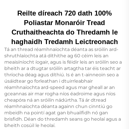
Reilte díreach 720 dath 100%
Poliastar Monaróir Tread
Cruthaitheachta do Thredamh le
haghaidh Tredamh Leictreonach
Tá an thread réamhnaíochta déanta as sróilín ard-
shruthlaíochta atá díthithe ag 60 céim leis an
meaisíníocht íogair, agus is féidir leis an sróilín seo a
bheith ar a dtugtar sróilín artagtha tar éis teacht ar
thríocha déag agus díthiú. Is é an t-ainneoin seo a
úsáidtear go forleathan i dtuirrleabhair
réamhnaíochta ard-speed agus mar gheall ar an
gceannas air mar rogha níos éadroime agus níos
cheapóra ná an sróilín nádúrtha. Tá ár dtread
réamhnaíochta déanta againn chun cinntiú go
mbeidh na pointí agat gan bhuailfidh nó gan
brisfidh.
Déan do thredamh seans go heolaí agus a
bheith cosúil le heolaí.