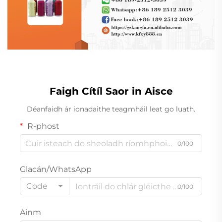
Faigh Cítíl Saor in Aisce
Déanfaidh ár ionadaithe teagmháil leat go luath.
R-phost
0/100
Glacán/WhatsApp
Code
0/100
Ainm