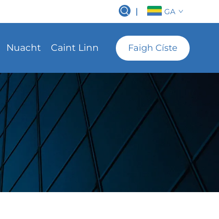
|
GA
Nuacht
Caint Linn
Faigh Císte