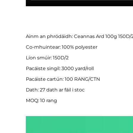
Ainm an phródáidh: Ceannas Ard 100g 150D/
Co-mhuintear: 100% polyester
Líon smúir: 150D/2
Pacáiste singil: 3000 yard/roll
Pacáiste cartún: 100 RANG/CTN
Dath: 27 dath ar fáil i stoc
MOQ: 10 rang