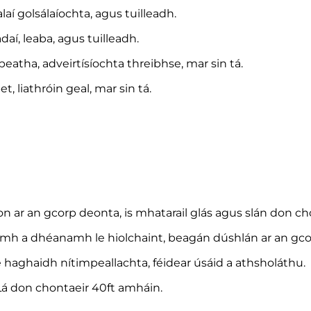
laí golsálaíochta, agus tuilleadh.
daí, leaba, agus tuilleadh.
 beatha, adveirtísíochta threibhse, mar sin tá.
t, liathróin geal, mar sin tá.
on ar an gcorp deonta, is mhatarail glás agus slán don ch
omh a dhéanamh le hiolchaint, beagán dúshlán ar an gc
 le haghaidh nítimpeallachta, féidear úsáid a athsholáthu.
Lá don chontaeir 40ft amháin.