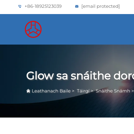
+86-18925123039
[email protected]
Glow sa snáithe dor
Leathanach Baile
>
Táirgí
>
Snáithe Snámh