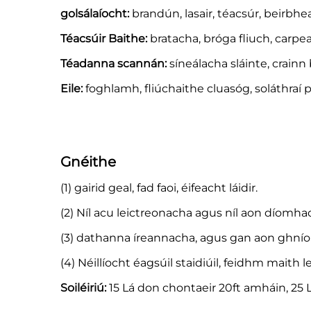
golsálaíocht:
brandún, lasair, téacsúr, beirbhea
Téacsúir Baithe:
bratacha, bróga fliuch, carpea
Téadanna scannán:
síneálacha sláinte, crainn
Eile:
foghlamh, fliúchaithe cluasóg, soláthraí pe
Gnéithe
(1) gairid geal, fad faoi, éifeacht láidir.
(2) Níl acu leictreonacha agus níl aon díomha
(3) dathanna íreannacha, agus gan aon ghní
(4) Néillíocht éagsúil staidiúil, feidhm maith
Soiléiriú:
15 Lá don chontaeir 20ft amháin, 25 