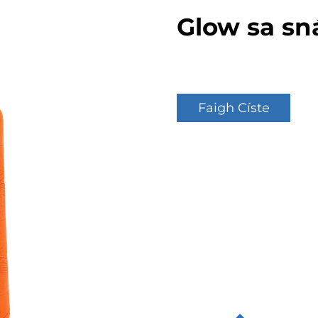
Glow sa sn
Faigh Císte