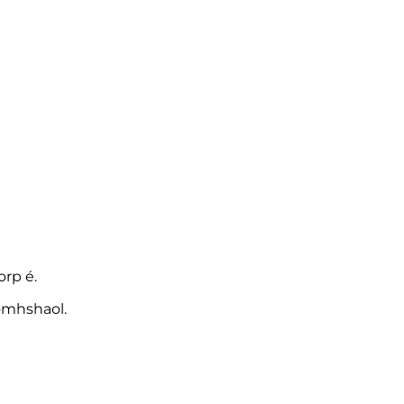
orp é.
omhshaol.