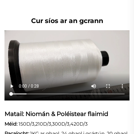
Cur síos ar an gcrann
Matail: Niomán & Poléistear flaimid
Méid:
150D/3,210D/3,300D/3,420D/3
Pacaíocht:
1KG ar ghaol, 24 ghaol i gcártún, 20 ghaol