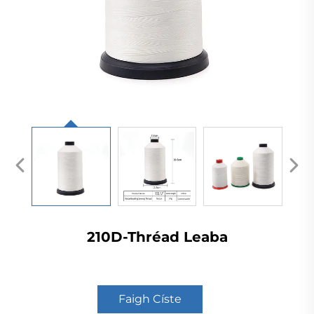
210D-Thréad Leaba
Faigh Císte