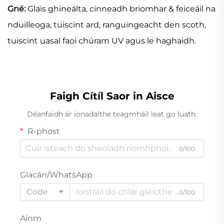
Gné:
Glais ghineálta, cinneadh briomhar & feiceáil na
nduilleoga, tuiscint ard, ranguingeacht den scoth,
tuiscint uasal faoi chúram UV agus le haghaidh.
Faigh Cítíl Saor in Aisce
Déanfaidh ár ionadaithe teagmháil leat go luath.
R-phost
0/100
Glacán/WhatsApp
Code
0/100
Ainm