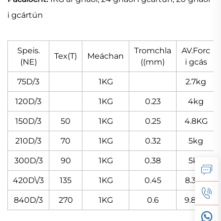
i gcártún
Speis.
Tromchla
AV.Forc
Tex(T)
Meáchan
(NE)
((mm)
i gcás
75D/3
1KG
2.7kg
120D/3
1KG
0.23
4kg
150D/3
50
1KG
0.25
4.8KG
210D/3
70
1KG
0.32
5kg
300D/3
90
1KG
0.38
5kg
420D\/3
135
1KG
0.45
8.3KG
840D/3
270
1KG
0.6
9.8KG