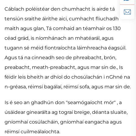
Cáblach poléistéar den chumhacht is airde tá
tensiún sraithe áirithe aici, cumhacht fliuchadh
maith agus
glan, Tá comhaid an téamhair os 130
céad grád, is níomhánach an mhatéarál, agus
tugann sé méid fiontraíochta láimhreacha éagsúil.
Agus tá na cinneadh seo de phreabacht, brón,
preabacht, meath-preabacht, agus mar sin de., Is
féidir leis bheith ar dhíol do chosúlachán i
nGhné na
n-gréasa, réimsí bagálaí, réimsí sofa, agus mar sin de.
Is é seo an ghadhún don "seamógaíocht mór" , a
úsáidear ginearálta ag tograí breige, déanta sluaite,
gníomhaí cosúlacháin, gníomhaí eangacha agus
réimsí cuilmeálaíochta.