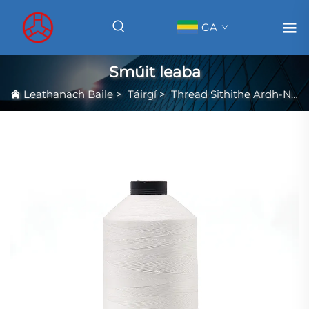
GA
Smúit leaba
Leathanach Baile
>
Táirgí
>
Thread Sithithe Ardh-Neart Filamaint Leanúnach